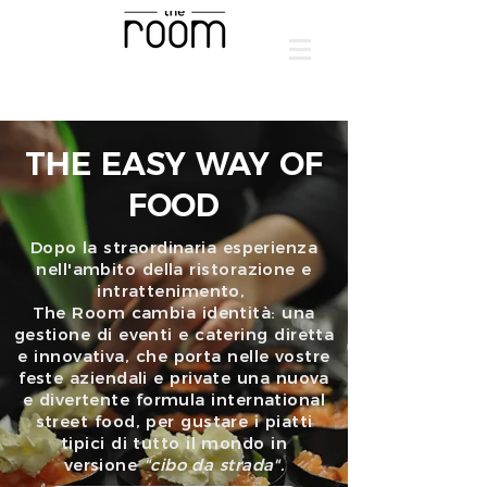
THE EASY WAY OF
FOOD
Dopo la straordinaria esperienza
nell'ambito della ristorazione e
intrattenimento,
The Room cambia identità: una
gestione di eventi e catering diretta
e innovativa,
che porta nelle vostre
feste aziendali e private una nuova
e divertente formula international
street food, per gustare i piatti
tipici di tutto il mondo
in
versione
"cibo da strada".